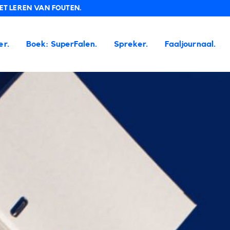
T LEREN VAN FOUTEN.
er.
Boek: SuperFalen.
Spreker.
Faaljournaal.