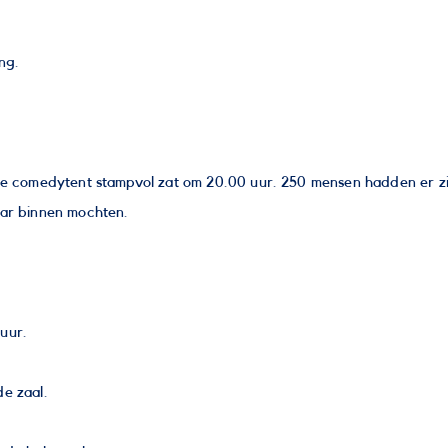
ng.
le comedytent stampvol zat om 20.00 uur. 250 mensen hadden er zi
aar binnen mochten.
.
uur.
e zaal.