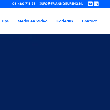
06 480 713 75
INFO@FRANKDEURING.NL
Tips.
Media en Video.
Cadeaus.
Contact.