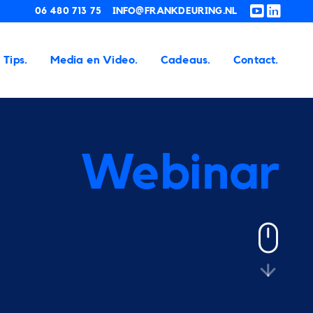
06 480 713 75
INFO@FRANKDEURING.NL
Tips.
Media en Video.
Cadeaus.
Contact.
Webinar