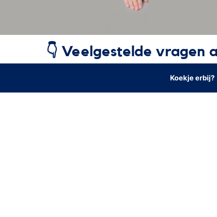
👇 Veelgestelde vragen 
Koekje erbij?
KAN IK HET WEBINAR TERUGKIJKEN?
GA JE IETS TE VERKOPEN?
KAN IK VRAGEN STELLEN?
WAT IS JE LIEVELINGSDIER?