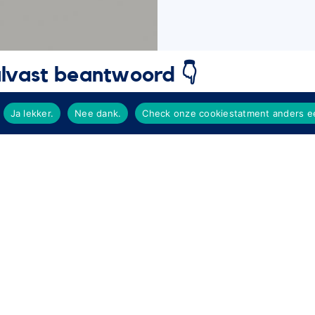
alvast beantwoord 👇
Ja lekker.
Nee dank.
Check onze cookiestatment anders ee