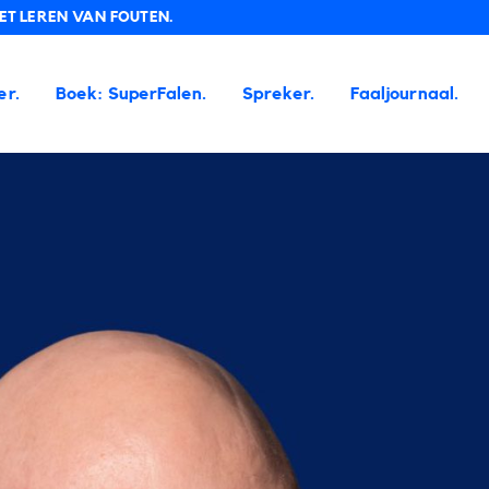
T LEREN VAN FOUTEN.
er.
Boek: SuperFalen.
Spreker.
Faaljournaal.