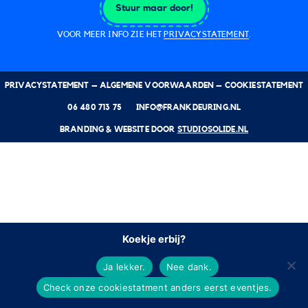
Stuur maar door!
VOOR MEER INFO ZIE HET
PRIVACYSTATEMENT
.
PRIVACYSTATEMENT
– ALGEMENE VOORWAARDEN
– COOKIESTATEMENT
06 480 713 75
INFO@FRANKDEURING.NL
BRANDING & WEBSITE DOOR
STUDIOSOLIDE.NL
Koekje erbij?
Ja lekker.
Nee dank.
Check onze cookiestatment anders eerst eventjes.